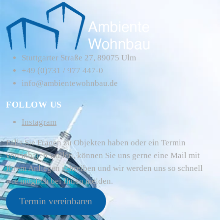
Stuttgarter Straße 27, 89075 Ulm
+49 (0)731 / 977 447-0
info@ambientewohnbau.de
FOLLOW US
Instagram
Falls Sie Fragen zu Objekten haben oder ein Termin
vereinbaren wollen, können Sie uns gerne eine Mail mit
Ihrem Anliegen schreiben und wir werden uns so schnell
wie möglich bei Ihnen melden.
Termin vereinbaren